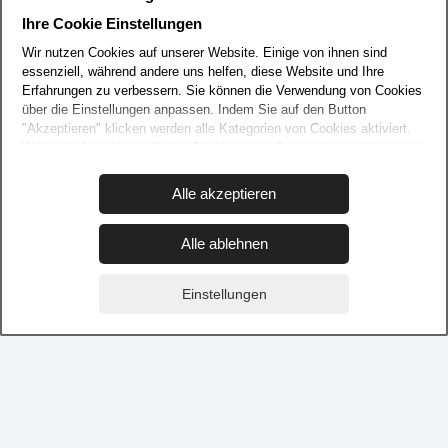
Ihre Cookie Einstellungen
Wir nutzen Cookies auf unserer Website. Einige von ihnen sind
essenziell, während andere uns helfen, diese Website und Ihre
Erfahrungen zu verbessern. Sie können die Verwendung von Cookies
über die Einstellungen anpassen. Indem Sie auf den Button
"Akzeptieren" klicken werden alle Kategorien von Cookies aktiviert.
Weitere Informationen finden Sie in unserer
Datenschutzerklärung
und dem
Impressum
.
Alle akzeptieren
Alle ablehnen
Einstellungen
FeWo Albers Rügen
Vermietung und Verwaltung von Ferienwohnungen auf
Rügen.
Unsere Unterkünfte auf der schönen Insel Rügen. Genießen