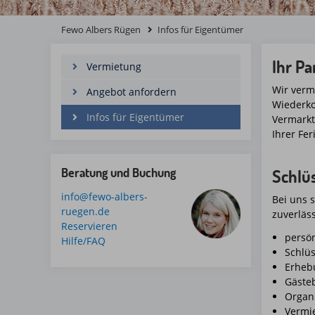
Fewo Albers Rügen
Infos für Eigentümer
Ihr Pa
Vermietung
Wir verm
Angebot anfordern
Wiederko
Infos für Eigentümer
Vermarkt
Ihrer Fe
Beratung und Buchung
Schlü
info@fewo-albers-
Bei uns 
ruegen.de
zuverläs
Reservieren
persön
Hilfe/FAQ
Schlüs
Erheb
Gäste
Organ
Vermie