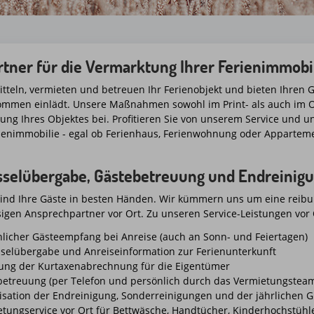
rtner für die Vermarktung Ihrer Ferienimmobi
itteln, vermieten und betreuen Ihr Ferienobjekt und bieten Ihren
mmen einlädt. Unsere Maßnahmen sowohl im Print- als auch im On
ung Ihres Objektes bei. Profitieren Sie von unserem Service und u
rienimmobilie - egal ob Ferienhaus, Ferienwohnung oder Appartem
sselübergabe, Gästebetreuung und Endreinig
sind Ihre Gäste in besten Händen. Wir kümmern uns um eine rei
sigen Ansprechpartner vor Ort. Zu unseren Service-Leistungen vor 
licher Gästeempfang bei Anreise (auch an Sonn- und Feiertagen)
selübergabe und Anreiseinformation zur Ferienunterkunft
ung der Kurtaxenabrechnung für die Eigentümer
betreuung (per Telefon und persönlich durch das Vermietungstea
isation der Endreinigung, Sonderreinigungen und der jährlichen 
tungservice vor Ort für Bettwäsche, Handtücher, Kinderhochstühl