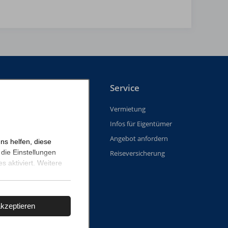
Urlauber
Service
rlaub
Vermietung
ote
Infos für Eigentümer
bewertungen
Angebot anfordern
ns helfen, diese
die Einstellungen
ge Fragen
Reiseversicherung
 aktiviert. Weitere
akzeptieren