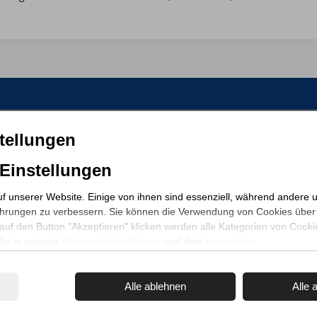
Top Orte
Für 
tellungen
Mariendorf
5 Unterkünfte
Kurzu
 Einstellungen
Middelhagen
4 Unterkünfte
Angeb
Ostseebad Sellin
1 Unterkunft
Gäste
f unserer Website. Einige von ihnen sind essenziell, während andere u
ahrungen zu verbessern. Sie können die Verwendung von Cookies über 
Häufi
uf den Button "Akzeptieren" klicken werden alle Kategorien von Cookies
Sie in unserer
Datenschutzerklärung
und dem
Impressum
.
Alle ablehnen
Alle 