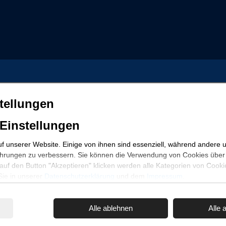
Top Orte
Für 
tellungen
Mariendorf
5 Unterkünfte
Kurzu
 Einstellungen
Middelhagen
4 Unterkünfte
Angeb
Ostseebad Sellin
1 Unterkunft
Gäste
f unserer Website. Einige von ihnen sind essenziell, während andere u
ahrungen zu verbessern. Sie können die Verwendung von Cookies über 
Häufi
uf den Button "Akzeptieren" klicken werden alle Kategorien von Cookies
Sie in unserer
Datenschutzerklärung
und dem
Impressum
.
Alle ablehnen
Alle 