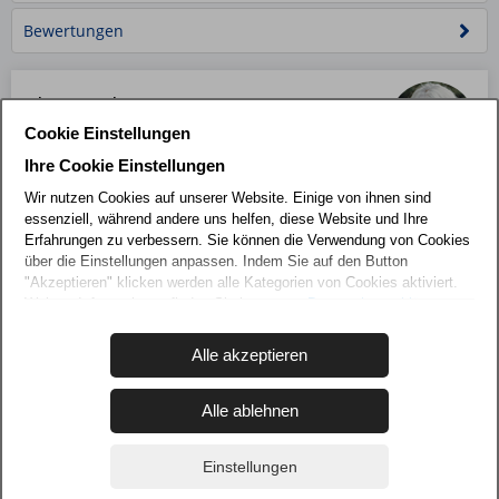
Bewertungen
Ihr Ansprechpartner
Franka Albers
Cookie Einstellungen
0151 67225258
Ihre Cookie Einstellungen
Wir nutzen Cookies auf unserer Website. Einige von ihnen sind
Buchungszeitraum
Datum löschen
essenziell, während andere uns helfen, diese Website und Ihre
Erfahrungen zu verbessern. Sie können die Verwendung von Cookies
über die Einstellungen anpassen. Indem Sie auf den Button
"Akzeptieren" klicken werden alle Kategorien von Cookies aktiviert.
Weitere Informationen finden Sie in unserer
Datenschutzerklärung
und dem
Impressum
.
Alle akzeptieren
Alle ablehnen
Impressum
|
Datenschutz
|
AGB
Einstellungen
Copyright © 2026 FeWo Albers Rügen |
JCC-Emden.de