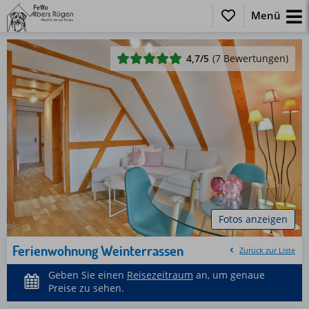
Menü
4,7
/5
(7 Bewertungen)
Fotos anzeigen
Ferienwohnung Weinterrassen
Zurück zur Liste
Geben Sie einen
Reisezeitraum
an, um genaue
Preise zu sehen.