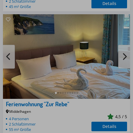
2 Schlafzimmer
Details
45 m² Größe
Ausstattung
Internet-
WLAN
Balkon
4
1
Garten
0
Meerblick
Ferienwohnung "Zur Rebe"
0
Geschirrspüler
Middelhagen
4,5 / 5
4 Personen
3
Waschmaschine
2 Schlafzimmer
Details
55 m² Größe