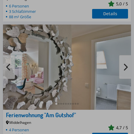
5,0 / 5
6 Personen
3 Schlafzimmer
Details
88 m² Größe
Ferienwohnung "Am Gutshof"
Middelhagen
4,7 / 5
4 Personen