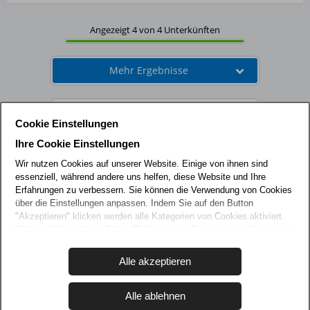
0
Hund
Angezeigt 4 von 4 Unterkünften
erlaubt
Rauchen
4
erlaubt
Mehr Ergebnisse
Rauchen
0
nicht
Auf Karte anzeigen
Cookie Einstellungen
erlaubt
Ihre Cookie Einstellungen
4
Wir nutzen Cookies auf unserer Website. Einige von ihnen sind
27 Bewertungen
4,7
essenziell, während andere uns helfen, diese Website und Ihre
Objektname
4 Ferienunterkünfte wurden im Schnitt mit
4,7 von 5
Erfahrungen zu verbessern. Sie können die Verwendung von Cookies
Punkten bewertet.
über die Einstellungen anpassen. Indem Sie auf den Button
oder
"Akzeptieren" klicken werden alle Kategorien von Cookies aktiviert.
Nr.
Weitere Informationen finden Sie in unserer
Datenschutzerklärung
und dem
Impressum
.
eingeben
FAQ
Kontakt
Telefon
Merkzettel
Alle akzeptieren
Instagram
Alle ablehnen