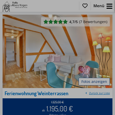
Menü
4,7
/5
(7 Bewertungen)
Fotos anzeigen
Ferienwohnung Weinterrassen
Zurück zur Liste
1.325,00
€
1.195,00
€
ab
10 Nächte / 1 Gast