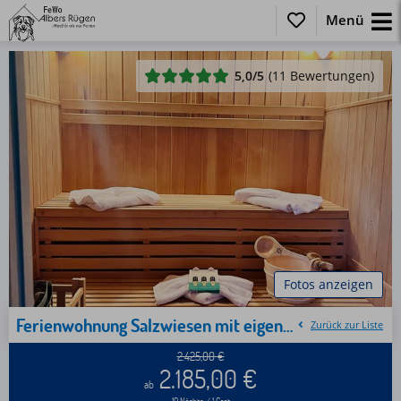
Menü
5,0
/5
(11 Bewertungen)
Fotos anzeigen
Ferienwohnung Salzwiesen mit eigenem Saunarohrhus
Zurück zur Liste
2.425,00
€
2.185,00
€
ab
10 Nächte / 1 Gast