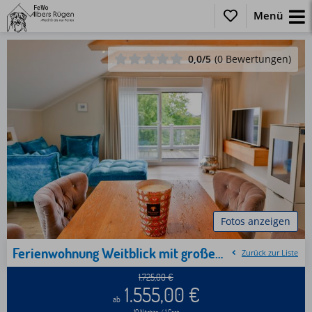
Menü
0,0
/5
(0 Bewertungen)
Fotos anzeigen
Ferienwohnung Weitblick mit großem Balkon, Sauna, Kaminofen im OG
Zurück zur Liste
1.725,00
€
1.555,00
€
ab
10 Nächte / 1 Gast