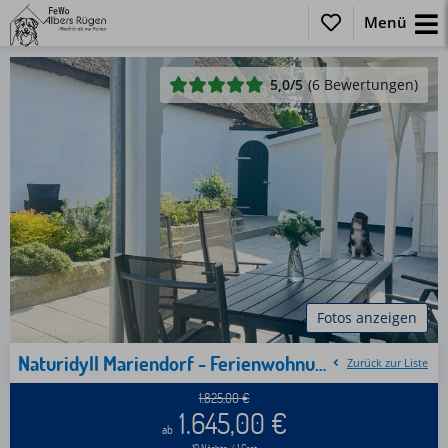
Menü
5,0
/5
(6 Bewertungen)
Fotos anzeigen
Naturidyll Mariendorf - Ferienwohnung Zickersche Berge
Zurück zur Liste
1.825,00
€
1.645,00
€
ab
10 Nächte / 1 Gast