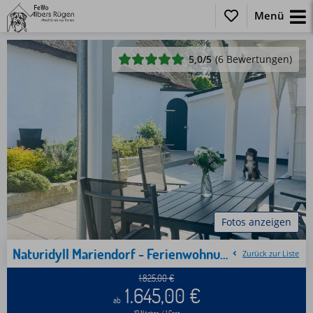
Menü
5,0
/5
(6 Bewertungen)
Fotos anzeigen
Naturidyll Mariendorf - Ferienwohnung Zickersche Berge
Zurück zur Liste
1.825,00
€
1.645,00
€
ab
10 Nächte / 1 Gast