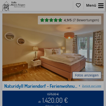
Menü
4,9
/5
(7 Bewertungen)
Fotos anzeigen
Naturidyll Mariendorf - Ferienwohnung Schafberg
Zurück zur Liste
1.575,00
€
1.420,00
€
ab
10 Nächte / 1 Gast