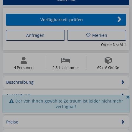
Verfügbarkeit prüfen
Anfragen
Merken
Objekt-Nr.: M-1
4 Personen
2 Schlafzimmer
69 m² Größe
Beschreibung
Ausstattung
Der von Ihnen gewählte Zeitraum ist leider nicht mehr
verfügbar!
Schlafzimmer
Schlafmöglichkeiten
2
Blick
offener
mit
in
Haus
Preise
Flur
Essbereich
offener
den
Schlafzimmer
Wald
1/44
der
2/44
mit
3/44
Balkenlage
Lampe
Wohn-
4/44
1