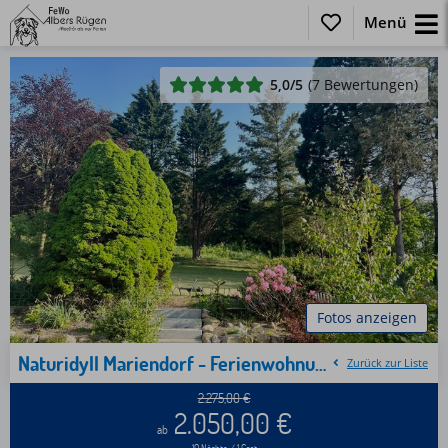
Menü
5,0
/5
(7 Bewertungen)
Fotos anzeigen
Naturidyll Mariendorf - Ferienwohnung Mammutbaum
Zurück zur Liste
2.275,00
€
2.050,00
€
ab
10 Nächte / 1 Gast