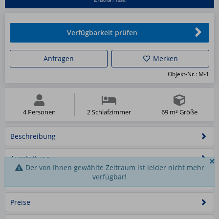
Verfügbarkeit prüfen
Anfragen
Merken
Objekt-Nr.: M-1
4 Personen
2 Schlafzimmer
69 m² Größe
Beschreibung
Ausstattung
Der von Ihnen gewählte Zeitraum ist leider nicht mehr
verfügbar!
Schlafzimmer
Schlafmöglichkeiten
2
Blick
offener
mit
in
Haus
Preise
Flur
Essbereich
offener
den
Schlafzimmer
Wald
1/44
der
2/44
mit
3/44
Balkenlage
Lampe
Wohn-
4/44
1