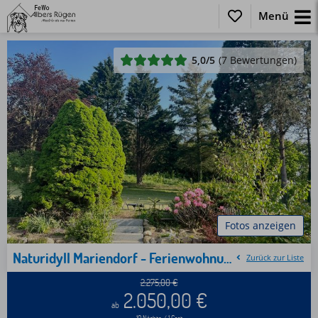
Menü
5,0
/5
(7 Bewertungen)
Fotos anzeigen
Naturidyll Mariendorf - Ferienwohnung Mammutbaum
Zurück zur Liste
2.275,00
€
2.050,00
€
ab
10 Nächte / 1 Gast