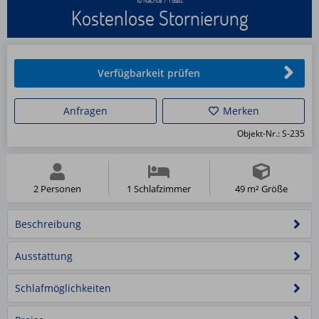
Kostenlose Stornierung
Verfügbarkeit prüfen
Anfragen
Merken
Objekt-Nr.: S-235
2 Personen
1 Schlafzimmer
49 m² Größe
Beschreibung
Grillplatz
Gelber
Haus
Ausstattung
Sessel,
Wald
Aufbettung
am
Wohn-
für
Schlafmöglichkeiten
Meer
und
Wohn-
eine
Vogelperspektive
&
Schiebetürelement
Essbereich
und
Person
Badezimmer
Schlafzimmer
-