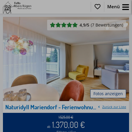
Menü
4,9
/5
(7 Bewertungen)
Fotos anzeigen
Naturidyll Mariendorf - Ferienwohnung Hagensche Wiek
Zurück zur Liste
1.525,00
€
1.370,00
€
ab
10 Nächte / 1 Gast