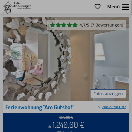
Menü
4,7
/5
(7 Bewertungen)
Fotos anzeigen
Ferienwohnung "Am Gutshof"
Zurück zur Liste
1.375,00
€
1.240,00
€
ab
10 Nächte / 1 Gast