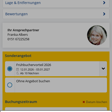
Badezimmer
5/13
6/13
Küche
Lage & Entfernungen
Schlafzimmer
7/13
Essbereich
Schlafzimmer
8/13
Sofabereich
mit
9/13
Stehlampe
10/13
1
11/13
2
12/13
Dusche
13/13
Bewertungen
Ihr Ansprechpartner
Franka Albers
0151 67225258
Sonderangebot
Frühbuchervorteil 2026
12.01.2026 - 03.01.2027
Ab 10 Nächten
Ohne Angebot buchen
Buchungszeitraum
Datum löschen